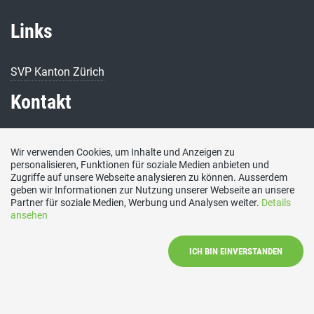
Links
SVP Kanton Zürich
Kontakt
SVP Hittnau
Wir verwenden Cookies, um Inhalte und Anzeigen zu
personalisieren, Funktionen für soziale Medien anbieten und
E-Mail
Zugriffe auf unsere Webseite analysieren zu können. Ausserdem
kontakt@svp-hittnau.ch
geben wir Informationen zur Nutzung unserer Webseite an unsere
Social Media
Partner für soziale Medien, Werbung und Analysen weiter.
Details
ansehen
Besuchen Sie uns bei:
ICH BIN EINVERSTANDEN